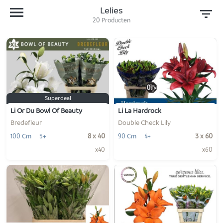
Lelies
20
Producten
Superdeal
Li Or Du Bowl Of Beauty
Li La Hardrock
Bredefleur
Double Check Lily
8 x 40
3 x 60
100 Cm
5+
90 Cm
4+
x40
x60
-
+
-
+
1
1
VOEG TOE
VOEG TOE