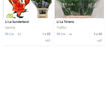
-
+
-
+
1
1
VOEG TOE
VOEG TOE
Li La Sunderland
Li La Tirreno
Gentily
Tuliflor
1 x 60
3 x 40
90 Cm
5+
90 Cm
4+
x60
x40
-
+
-
+
1
1
VOEG TOE
VOEG TOE