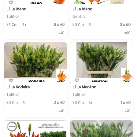
Li La Idaho
Li La Idaho
Tuliflor
Gentily
5 x 40
3 x 60
95 Cm
5+
90 Cm
5+
x40
x60
-
+
-
+
1
1
VOEG TOE
VOEG TOE
Li La Kodaira
Li La Menton
Tuliflor
Tuliflor
2 x 40
1 x 40
90 Cm
5+
90 Cm
4+
x40
x40