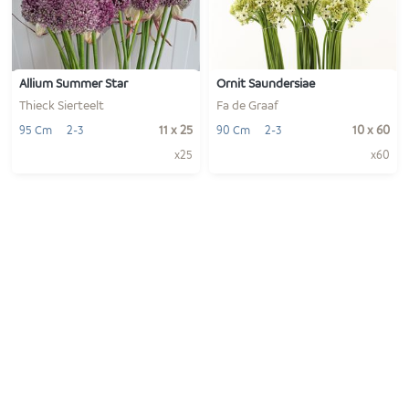
-
+
-
+
1
1
VOEG TOE
VOEG TOE
Allium Summer Star
Ornit Saundersiae
Thieck Sierteelt
Fa de Graaf
11 x 25
10 x 60
95 Cm
2-3
90 Cm
2-3
x25
x60
-
+
-
+
1
1
VOEG TOE
VOEG TOE