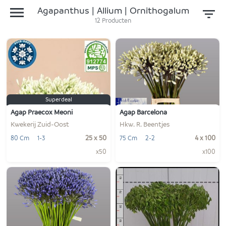
Agapanthus | Allium | Ornithogalum
12
Producten
Superdeal
Agap Praecox Meoni
Agap Barcelona
Kwekerij Zuid-Oost
Hkw. R. Beentjes
25 x 50
4 x 100
80 Cm
1-3
75 Cm
2-2
x50
x100
-
+
-
+
1
1
VOEG TOE
VOEG TOE