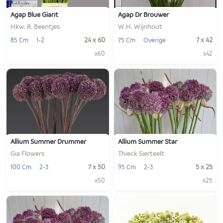
Agap Blue Giant
Agap Dr Brouwer
Hkw. R. Beentjes
W.H. Wijnhout
24 x 60
7 x 42
85 Cm
1-2
75 Cm
Overige
x60
x42
-
+
-
+
1
1
VOEG TOE
VOEG TOE
Allium Summer Drummer
Allium Summer Star
Gia Flowers
Thieck Sierteelt
7 x 50
5 x 25
100 Cm
2-3
95 Cm
2-3
x50
x25