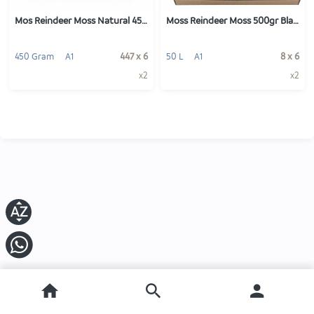
Mos Reindeer Moss Natural 450gr
Moss Reindeer Moss 500gr Black
447 x 6
8 x 6
450 Gram
A1
50 L
A1
x2
x2
-
+
-
+
1
1
VOEG TOE
VOEG TOE