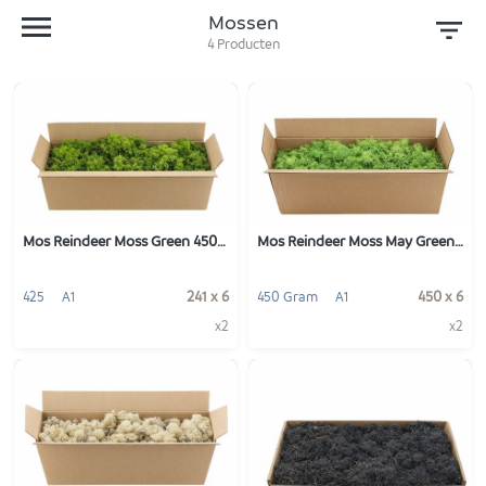
Mossen
4
Producten
Mos Reindeer Moss Green 450gr
Mos Reindeer Moss May Green 450gr
241 x 6
450 x 6
425
A1
450 Gram
A1
x2
x2
-
+
-
+
1
1
VOEG TOE
VOEG TOE